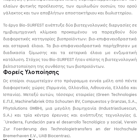
ελαίων φυτικής προέλευσης, των αμυλωδών ουσιών, του ορού
γάλακτος και των αποβλήτων αποστακτήριου και διυλιστηρίου.
Το έργο Bio-SURFEST ανέπτυξε δύο βιοτεχνολογικές διεργασίες σε
ημιβιομηχανική κλίμακα προκειμένου να παραχθούν δύο
διαφορετικές κατηγορίες βιοπροϊόντων: βιο-επιφανειοδραστικά
και εστερικά έλαια. Τα βιο-επιφανειοδραστικά παρήχθησαν με
διαδικασία ζύμωσης και τα εστερικά έλαια με ενζυματική
κατάλυση. Στόχος του Bio-SURFEST ήταν επίσης η βιοτεχνολογική
βελτιστοποίηση της συνθέσης των βιοπροϊόντων.
Φορείς Υλοποίησης
Ως εταίροι συμμετείχαν στο πρόγραμμα εννέα μέλη από πέντε
διαφορετικές χώρες (Γερμανία, Ολλανδία, Λιθουανία, Ελλάδα και
Ισπανία). Μεταξύ αυτών, τέσσερις εταιρείες (Green Technologies
Ε.Π.Ε, Machinefabriek Otto Schouten BV, Compuestos y Granzas, S.A.,
Phytolutions GMBH), μια μεγάλη βιομηχανία (IndustriasSuescun,
S.A.) και τρία κέντρα έρευνας και ανάπτυξης τεχνολογίας (L
´Urederra, Fundación para el desarrollo Tecnológico y social, Verein
Zur Foerderung des Technologietransfers an der Hochschule
Bremerhaven E.V., UAB Biocentras).