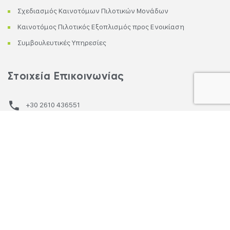
Σχεδιασμός Καινοτόμων Πιλοτικών Μονάδων
Καινοτόμος Πιλοτικός Εξοπλισμός προς Ενοικίαση
Συμβουλευτικές Υπηρεσίες
Στοιχεία Επικοινωνίας
+30 2610 436551
+30 6942550421
info@green-technologies.gr
Έλληνος Στρατιώτου 5, 262 23 Πάτρα
Δευτέρα - Παρασκευή: 9:30 π.μ.– 5:00 μ.μ.