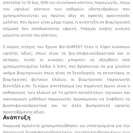
αποτελεί το 10 έως 30% του συνολικού κόστους παραγωγής. Λόγω
του υψηλού κόστους των καθαρών υδατανθράκων που
χρησιμοποιούνται ως πρώτες ύλες σε αρκετές ερευνητικές
μελέτες που έχουν γίνει μέχρι τώρα, η ανάπτυξη σε βιομηχανική
κλίμακα δεν αποδεικνύεται εφικτή. Υπάρχει σαφής ανάγκη
μείωσης αυτού του κόστους.
Ο κύριος στόχος του Έργου Bio-SURFEST ήταν η λήψη ενώσεων
υψηλής αξίας, όπως είναι τα βιο-επιφανειοδραστικά και οι
εστέρες. Αυτές οι ενώσεις μπορούν να εξαχθούν από
χρησιμοποιημένα λάδια ή λίπη, που βρίσκονται σε μια μεγάλη
γκάμα βιομηχανιών όπως είναι τα ξενοδοχεία, τα εστιατόρια, οι
βιομηχανίες φυτικών ελαίων, οι βιομηχανίες παραγωγής
βιοντίζελ κ.λπ. Το κύριο αποτέλεσμα του παρόντος έργου είναι ο
καθορισμός των ελαίων με τη χρήση κατάλληλων τεχνικών και
οικονομικών μεθόδων παραγωγής προκειμένου να ληφθούν τα
βιοεπιφανειοδραστικά και τα άλλα βιοπροϊόντα υψηλής
προστιθέμενης αξίας.
Ανάπτυξη
Γεωργικά προιόντα χρησιμοποιήθηκαν ως υποστρώματα για την
παραγωγή βιοεπιφανειοδραστικών, συμπεριλαμβανομένων των