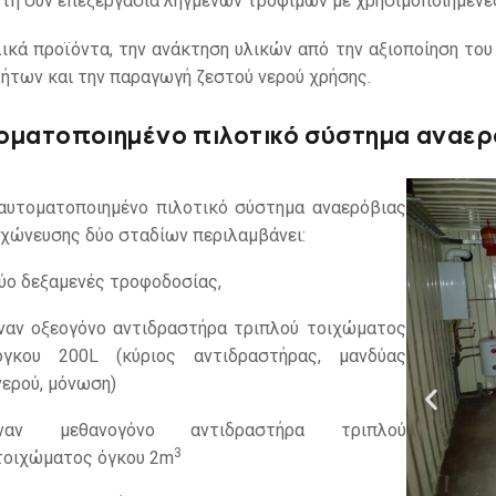
 τη συν επεξεργασία ληγμένων τροφίμων με χρησιμοποιημένε
λικά προϊόντα, την ανάκτηση υλικών από την αξιοποίηση το
ήτων και την παραγωγή ζεστού νερού χρήσης.
οματοποιημένο πιλοτικό σύστημα αναε
αυτοματοποιημένο πιλοτικό σύστημα αναερόβιας
χώνευσης δύο σταδίων περιλαμβάνει:
ύο δεξαμενές τροφοδοσίας,
ναν οξεογόνο αντιδραστήρα τριπλού τοιχώματος
όγκου 200L (κύριος αντιδραστήρας, μανδύας
νερού, μόνωση)
ναν μεθανογόνο αντιδραστήρα τριπλού
3
τοιχώματος όγκου 2m