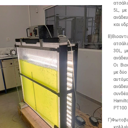
ατσάλι
5L, μ
ανάδε
και υδ
Β)
Βιοαντ
ατσάλι
30L, μ
ανάδευ
Οι Βιο
με δύο
αυτόμ
ανάδε
συνδέ
Hamil
PΤ100
Γ)
Φωτοβ
καλλι