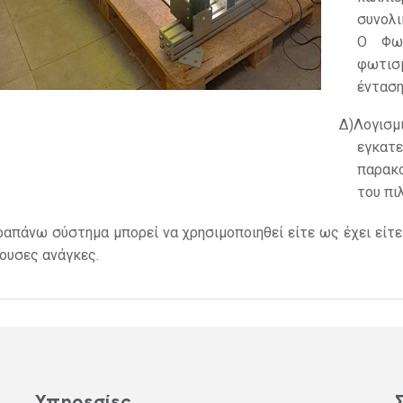
συνολι
Ο Φωτ
φωτισμ
ένταση
Δ)
Λογισ
εγκα
παρακο
του πι
ραπάνω σύστημα μπορεί να χρησιμοποιηθεί είτε ως έχει είτε
ουσες ανάγκες.
Υπηρεσίες