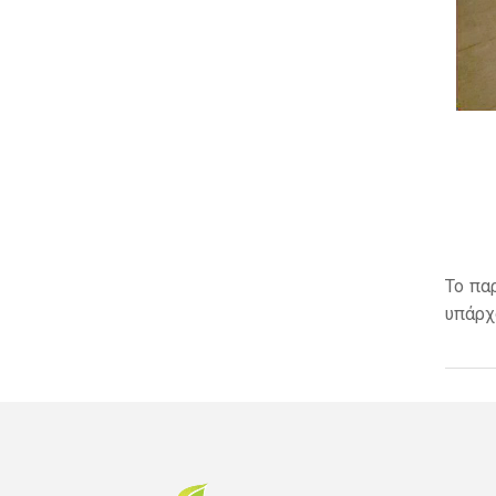
Το πα
υπάρχ