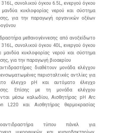
 316L, συνολικού όγκου 6.5L, ενεργού όγκου
ε μανδύα κυκλοφορίας νερού και σύστημα
υσης, για την παραγωγή οργανικών οξέων
ρογόνου
ιδραστήρα μεθανογέννεσης από ανοξείδωτο
 316L, συνολικού όγκου 40L, ενεργού όγκου
ε μανδύα κυκλοφορίας νερού και σύστημα
σης, για την παραγωγή βιοαερίου
αντιδραστήρες διαθέτουν μονάδα ελέγχου
 ενσωματωμένες περισταλτικές αντλίες για
ατο έλεγχο pH και αυτόματο έλεγχο
υσης. Επίσης με τη μονάδα ελέγχου
ονται μέσω καλωδίου, Αισθητήρας pH Arc
ton L220 και Αισθητήρας θερμοκρασίας
ιοαντιδραστήρα τύπου πάνελ για
έργεια μικροφυκών και κυανοβακτηρίων,