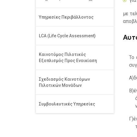
για
με τε
Υπηρεσίες Περιβάλλοντος
αποβλ
LCA (Life Cycle Assessment)
Αυτ
Καινοτόμος Πιλοτικός
Το 
Εξοπλισμός Προς Ενοικίαση
συγ
Α)
δ
Σχεδιασμός Καινοτόμων
Πιλοτικών Μονάδων
Β)
έ
Συμβουλευτικές Υπηρεσίες
Γ)
έ