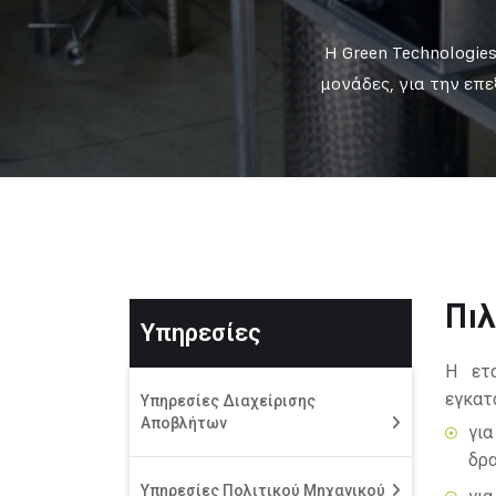
Η Green Technologies
μονάδες, για την επ
Πι
Υπηρεσίες
H ετα
εγκατά
Υπηρεσίες Διαχείρισης
Αποβλήτων
γι
δρα
Υπηρεσίες Πολιτικού Μηχανικού