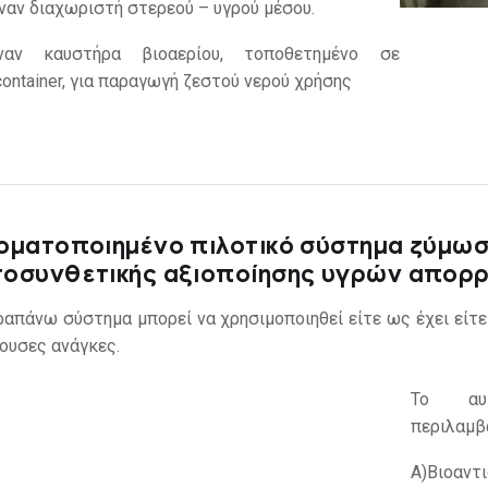
ναν διαχωριστή στερεού – υγρού μέσου.
ναν καυστήρα βιοαερίου, τοποθετημένο σε
container, για παραγωγή ζεστού νερού χρήσης
οματοποιημένο πιλοτικό σύστημα ζύμωσ
οσυνθετικής αξιοποίησης υγρών απορ
ραπάνω σύστημα μπορεί να χρησιμοποιηθεί είτε ως έχει είτε
ουσες ανάγκες.
Το αυτ
περιλαμβά
Α)
Βιοαντ