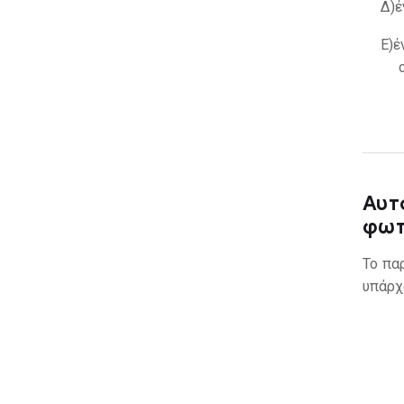
Δ)
έ
Ε)
έ
Αυτ
φωτ
Το πα
υπάρχ